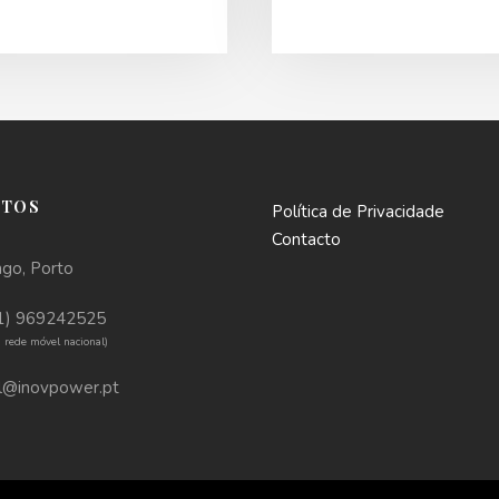
CTOS
Política de Privacidade
Contacto
go, Porto
1) 969242525
rede móvel nacional)
l@inovpower.pt